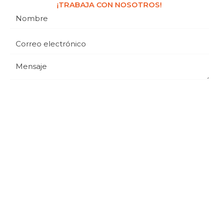
¡TRABAJA CON NOSOTROS!
ENVIAR MENSAJE
© Todos los derechos Reservados para H&S –
Desarrollado por
Delta Digital
Productos
Carrito