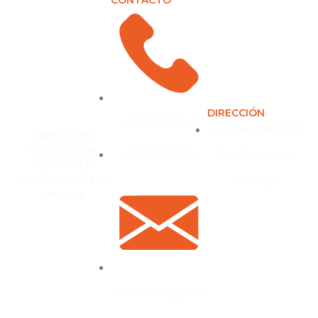
DIRECCIÓN
+56 2 27065340
Lo Infante N° 1681,
Expertos en
soluciones de
+56962471385
San Bernardo,
ingeniería y
fabricación para tu
Santiago
empresa.
comercial@hys.cl