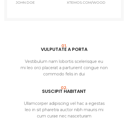
JOHN DOE
XTEMOS.COM/WOOD
01.
VULPUTATE A PORTA
Vestibulum nam lobortis scelerisque eu
mi leo orci placerat a parturient congue non
commodo felis in dui
02.
SUSCIPIT HABITANT
Ullamcorper adipiscing vel hac a egestas
leo in sit pharetra auctor nibh mauris mi
cum curae nec nasceturam