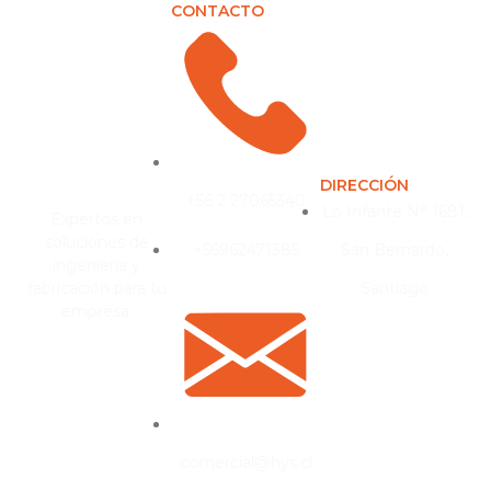
CONTACTO
DIRECCIÓN
+56 2 27065340
Lo Infante N° 1681,
Expertos en
soluciones de
+56962471385
San Bernardo,
ingeniería y
fabricación para tu
Santiago
empresa.
comercial@hys.cl