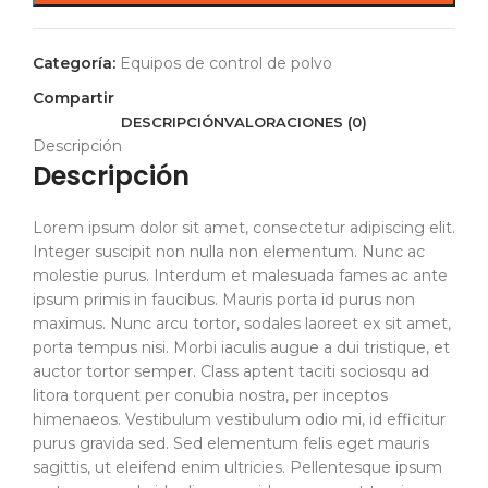
Categoría:
Equipos de control de polvo
Compartir
DESCRIPCIÓN
VALORACIONES (0)
Descripción
Descripción
Lorem ipsum dolor sit amet, consectetur adipiscing elit.
Integer suscipit non nulla non elementum. Nunc ac
molestie purus. Interdum et malesuada fames ac ante
ipsum primis in faucibus. Mauris porta id purus non
maximus. Nunc arcu tortor, sodales laoreet ex sit amet,
porta tempus nisi. Morbi iaculis augue a dui tristique, et
auctor tortor semper. Class aptent taciti sociosqu ad
litora torquent per conubia nostra, per inceptos
himenaeos. Vestibulum vestibulum odio mi, id efficitur
purus gravida sed. Sed elementum felis eget mauris
sagittis, ut eleifend enim ultricies. Pellentesque ipsum