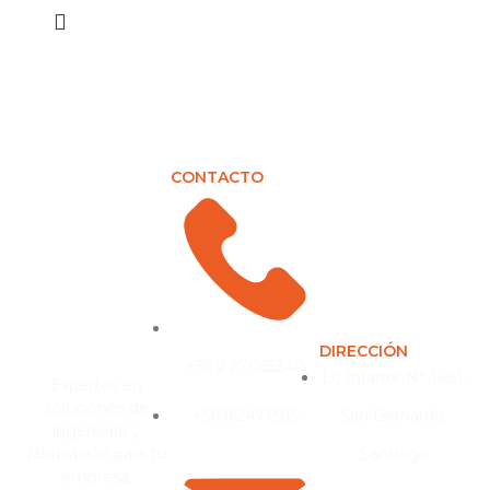
CONTACTO
DIRECCIÓN
+56 2 27065340
Lo Infante N° 1681,
Expertos en
soluciones de
+56962471385
San Bernardo,
ingeniería y
fabricación para tu
Santiago
empresa.