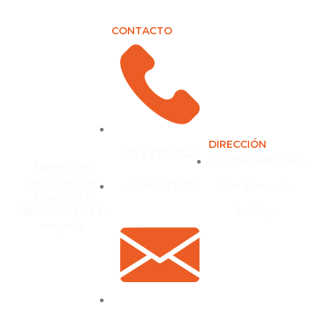
CONTACTO
DIRECCIÓN
+56 2 27065340
Lo Infante N° 1681,
Expertos en
soluciones de
+56962471385
San Bernardo,
ingeniería y
fabricación para tu
Santiago
empresa.