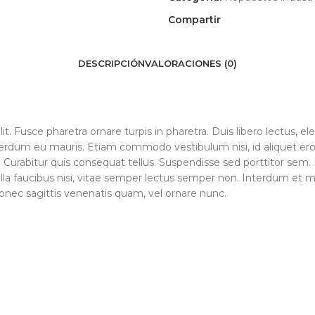
Compartir
DESCRIPCIÓN
VALORACIONES (0)
t. Fusce pharetra ornare turpis in pharetra. Duis libero lectus, e
erdum eu mauris. Etiam commodo vestibulum nisi, id aliquet eros 
 Curabitur quis consequat tellus. Suspendisse sed porttitor sem. 
ringilla faucibus nisi, vitae semper lectus semper non. Interdum e
Donec sagittis venenatis quam, vel ornare nunc.