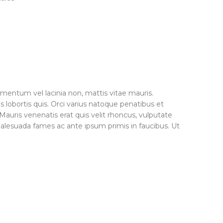
lementum vel lacinia non, mattis vitae mauris.
lobortis quis. Orci varius natoque penatibus et
Mauris venenatis erat quis velit rhoncus, vulputate
t malesuada fames ac ante ipsum primis in faucibus. Ut