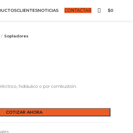
DUCTOS
CLIENTES
NOTICIAS
CONTACTAR
$
0
Sopladores
léctrico, hidráulico o por combustión.
COTIZAR AHORA
iales