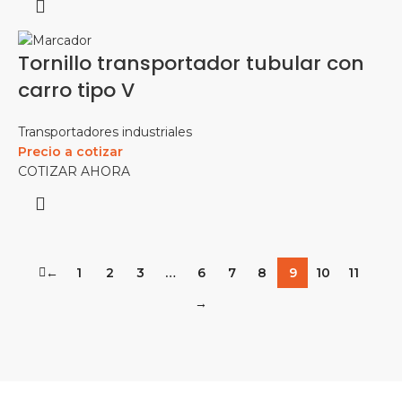
Tornillo transportador tubular con
carro tipo V
Transportadores industriales
Precio a cotizar
COTIZAR AHORA
←
1
2
3
…
6
7
8
9
10
11
→