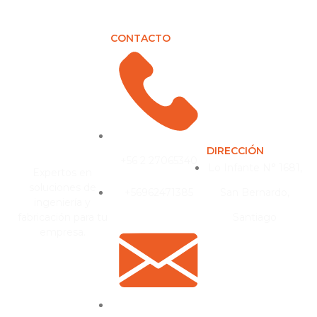
CONTACTO
DIRECCIÓN
+56 2 27065340
Lo Infante N° 1681,
Expertos en
soluciones de
+56962471385
San Bernardo,
ingeniería y
fabricación para tu
Santiago
empresa.