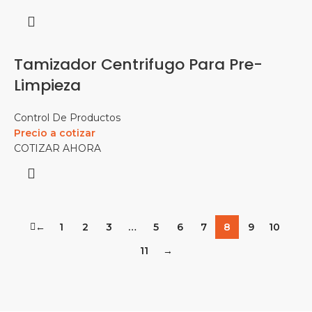
Tamizador Centrifugo Para Pre-
Limpieza
Control De Productos
Precio a cotizar
COTIZAR AHORA
←
1
2
3
…
5
6
7
8
9
10
11
→