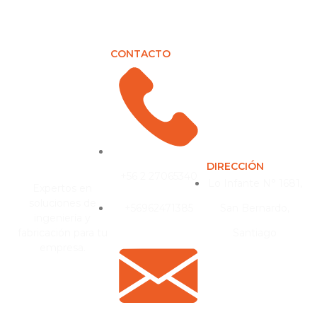
CONTACTO
DIRECCIÓN
+56 2 27065340
Lo Infante N° 1681,
Expertos en
soluciones de
+56962471385
San Bernardo,
ingeniería y
fabricación para tu
Santiago
empresa.