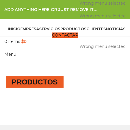
Wrong menu selected
ADD ANYTHING HERE OR JUST REMOVE IT…
Wrong menu selected
INICIO
EMPRESA
SERVICIOS
PRODUCTOS
CLIENTES
NOTICIAS
CONTACTAR
Browse Categories
0
items
$
0
Wrong menu selected
Menu
PRODUCTOS